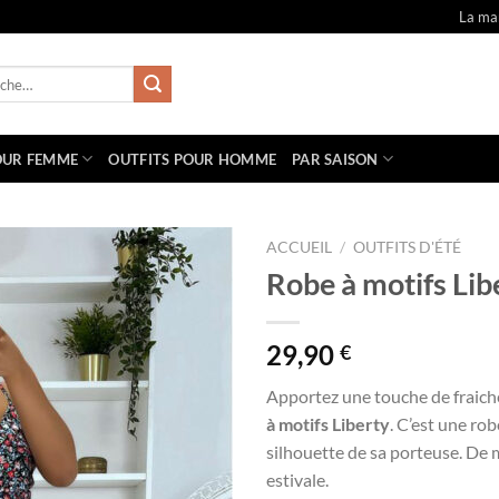
La ma
e
OUR FEMME
OUTFITS POUR HOMME
PAR SAISON
ACCUEIL
/
OUTFITS D'ÉTÉ
Robe à motifs Lib
29,90
€
Apportez une touche de fraiche
à motifs Liberty
. C’est une rob
silhouette de sa porteuse. De 
estivale.